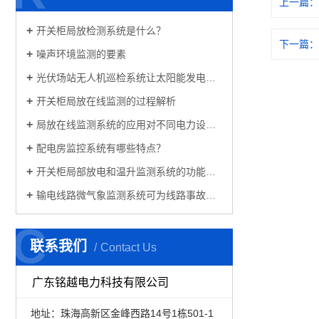
上一篇
开关柜局放检测系统是什么？
下一篇
噪声环境监测的要素
光伏场站无人机巡检系统让太阳能发电更可靠
开关柜局放在线监测的过程解析
局放在线监测系统的应用对不同电力设备的影响
配电房监控系统有哪些特点？
开关柜局部放电和温升监测系统的功能特点
输电线路微气象监测系统可为线路事故预警提供依据
C
C
联系我们
Contact Us
广东铭越电力科技有限公司
地址：珠海高新区金峰西路14号1栋501-1