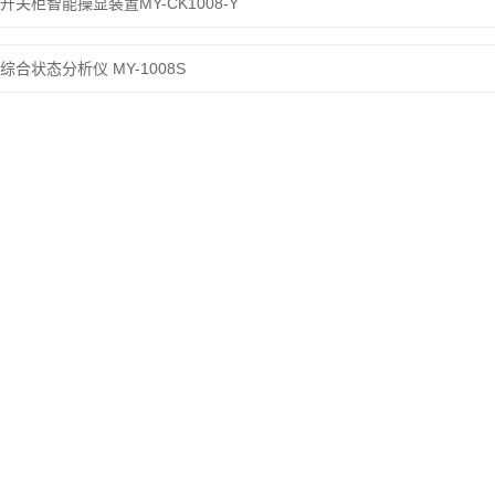
：
开关柜智能操显装置MY-CK1008-Y
：
综合状态分析仪 MY-1008S